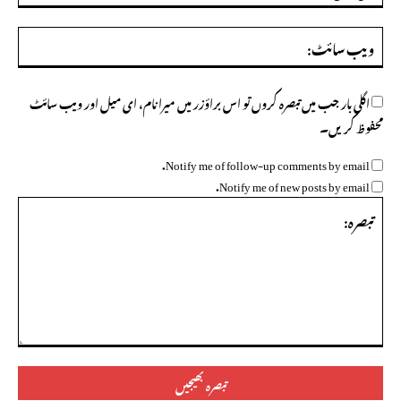
ویب
سائ
اگلی بار جب میں تبصرہ کروں تو اس براؤزر میں میرا نام، ای میل اور ویب سائٹ
محفوظ کریں۔
Notify me of follow-up comments by email.
Notify me of new posts by email.
تبصرہ: