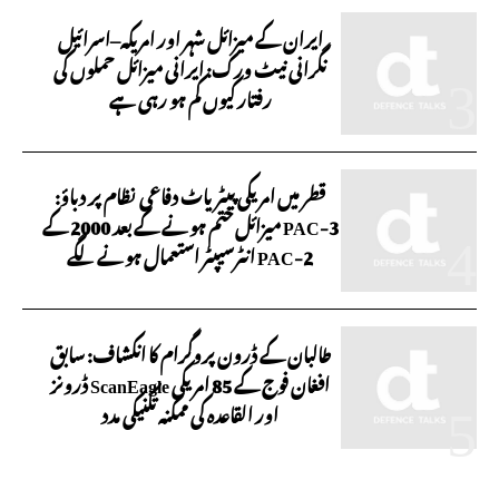
ایران کے میزائل شہر اور امریکہ–اسرائیل
نگرانی نیٹ ورک: ایرانی میزائل حملوں کی
رفتار کیوں کم ہو رہی ہے
قطر میں امریکی پیٹریاٹ دفاعی نظام پر دباؤ:
PAC-3 میزائل ختم ہونے کے بعد 2000 کے
PAC-2 انٹرسیپٹر استعمال ہونے لگے
طالبان کے ڈرون پروگرام کا انکشاف: سابق
افغان فوج کے 85 امریکی ScanEagle ڈرونز
اور القاعدہ کی ممکنہ تکنیکی مدد