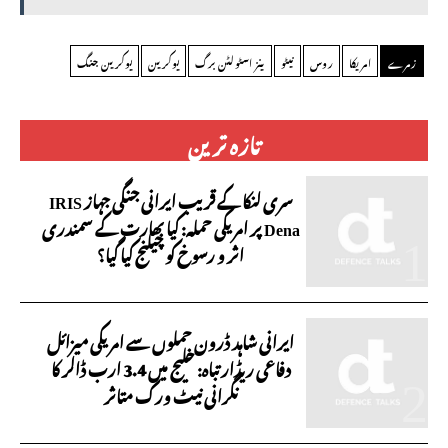
زمرے
امریکا
روس
نیٹو
ینز اسٹولٹن برگ
یوکرین
یوکرین جنگ
تازہ ترین
سری لنکا کے قریب ایرانی جنگی جہاز IRIS
Dena پر امریکی حملہ: کیا بھارت کے سمندری
اثر و رسوخ کو چیلنج کیا گیا؟
ایرانی شاہد ڈرون حملوں سے امریکی میزائل
دفاعی ریڈار تباہ: خلیج میں 3.4 ارب ڈالر کا
نگرانی نیٹ ورک متاثر