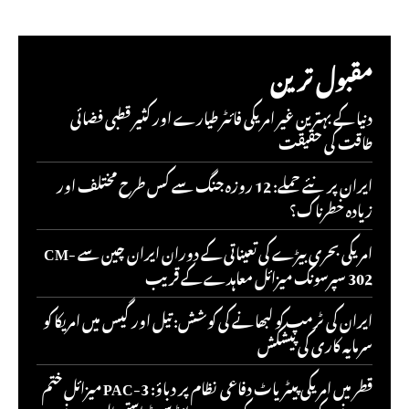
مقبول ترین
دنیا کے بہترین غیر امریکی فائٹر طیارے اور کثیر قطبی فضائی
طاقت کی حقیقت
ایران پر نئے حملے: 12 روزہ جنگ سے کس طرح مختلف اور
زیادہ خطرناک؟
امریکی بحری بیڑے کی تعیناتی کے دوران ایران چین سے CM-
302 سپرسونک میزائل معاہدے کے قریب
ایران کی ٹرمپ کو لبھانے کی کوشش: تیل اور گیس میں امریکا کو
سرمایہ کاری کی پیشکش
قطر میں امریکی پیٹریاٹ دفاعی نظام پر دباؤ: PAC-3 میزائل ختم