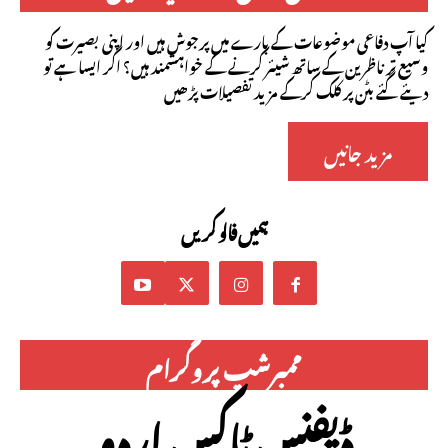
کیا آپ دفاعی موضوعات کے بارے میں پرجوش ہیں اور اپنی بصیرت کو
وسیع تر ناظرین کے ساتھ شیئر کرنے کے خواہشمند ہیں؟ اگر ایسا ہے تو
دیئے گئے بٹن پر کلک کرکے مزید تفصیلات پڑھیں
مزید جانیں
ہمیں فالو کریں
ممبرشپ پروگرام
ڈیفنس ٹاکس اردو