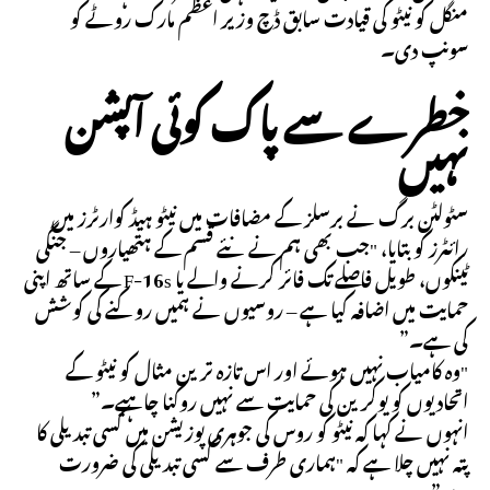
منگل کو نیٹو کی قیادت سابق ڈچ وزیر اعظم مارک روٹے کو
سونپ دی۔
خطرے سے پاک کوئی آپشن
نہیں
سٹولٹن برگ نے برسلز کے مضافات میں نیٹو ہیڈ کوارٹرز میں
رائٹرز کو بتایا، "جب بھی ہم نے نئے قسم کے ہتھیاروں – جنگی
ٹینکوں، طویل فاصلے تک فائر کرنے والے یا F-16s کے ساتھ اپنی
حمایت میں اضافہ کیا ہے – روسیوں نے ہمیں روکنے کی کوشش
کی ہے۔”
"وہ کامیاب نہیں ہوئے اور اس تازہ ترین مثال کو نیٹو کے
اتحادیوں کو یوکرین کی حمایت سے نہیں روکنا چاہیے۔”
انہوں نے کہا کہ نیٹو کو روس کی جوہری پوزیشن میں کسی تبدیلی کا
پتہ نہیں چلا ہے کہ "ہماری طرف سے کسی تبدیلی کی ضرورت