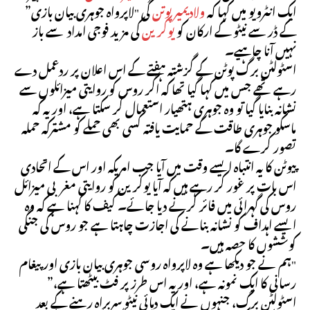
ایک انٹرویو میں کہا کہ
ولادیمیر پوتن
کی "لاپرواہ جوہری بیان بازی”
کے ڈر سے نیٹو کے ارکان کو
یوکرین
کی مزید فوجی امداد سے باز
نہیں آنا چاہیے۔
اسٹولٹن برگ پوٹن کے گزشتہ ہفتے کے اس اعلان پر ردعمل دے
رہے تھے جس میں کہا گیا تھا کہ اگر روس کو روایتی میزائلوں سے
نشانہ بنایا گیا تو وہ جوہری ہتھیار استعمال کر سکتا ہے، اور یہ کہ
ماسکو جوہری طاقت کے حمایت یافتہ کسی بھی حملے کو مشترکہ حملہ
تصور کرے گا۔
پیوٹن کا یہ انتباہ ایسے وقت میں آیا جب امریکہ اور اس کے اتحادی
اس بات پر غور کر رہے ہیں کہ آیا یوکرین کو روایتی مغربی میزائل
روس کی گہرائی میں فائر کرنے دیا جائے۔ کیف کا کہنا ہے کہ وہ
ایسے اہداف کو نشانہ بنانے کی اجازت چاہتا ہے جو روس کی جنگی
کوششوں کا حصہ ہیں۔
"ہم نے جو دیکھا ہے وہ لاپرواہ روسی جوہری بیان بازی اور پیغام
رسانی کا ایک نمونہ ہے، اور یہ اس طرز پر فٹ بیٹھتا ہے،”
اسٹولٹن برگ، جنہوں نے ایک دہائی نیٹو سربراہ رہنے کے بعد