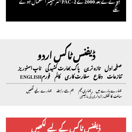
ہونے کے بعد 2000 کے PAC-2 انٹرسیپٹر استعمال ہونے
لگے
ڈیفنس ٹاکس اردو
صفحہ اول
تازہ ترین
پاک بھارت کشیدگی
ٹاپ اسٹوریز
تنازعات
دفاع
سفارت کاری
کالم
فورم
ENGLISH
ہمارے بارے میں
ہماری ٹیم
ہم سے رابطہ
ہمارے لیے لکھیں
سائٹ کا نقشہ
رازداری کی پالیسی
ڈیفنس ٹاکس کے لیے لکھیں