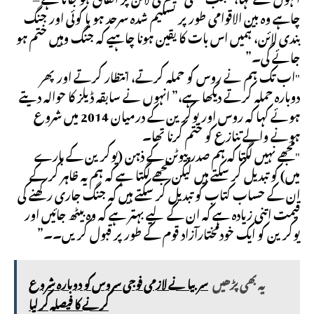
چاہے وہ بین الاقوامی طور پر تسلیم شدہ سرحد ہو یا کوئی اور جنگ
بندی لائن، ہمیں اس بات کا یقین ہونا چاہیے کہ جنگ وہیں ختم ہو
جائے گی۔”
"اب تک ہم نے روس کو حملہ کرتے، انتظار کرتے اور پھر
دوبارہ حملہ کرتے دیکھا ہے،” انہوں نے سابقہ ​​ڈیلز کا حوالہ دیتے
ہوئے کہا کہ روس اور یوکرین کے درمیان 2014 میں شروع
ہونے والے تنازع کو ختم کرنا تھا۔
"مجھے نہیں لگتا کہ ہم صدر پیوٹن کے ذہن (یوکرین کے بارے
میں) کو تبدیل کر سکتے ہیں لیکن مجھے لگتا ہے کہ ہم یہ ظاہر کر کے
ان کے حساب کتاب کو تبدیل کر سکتے ہیں کہ جنگ جاری رکھنے کی
قیمت اتنی زیادہ ہے کہ ان کے لیے بہتر ہے کہ وہ بیٹھ جائیں اور
یوکرین کو ایک خودمختارآزاد قوم کے طور پر قبول کریں۔۔”
یہ بھی پڑھیں
سربیا نے لازمی فوجی سروس کو دوبارہ شروع
کرنے کا فیصلہ کر لیا