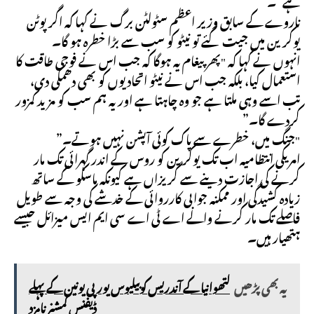
ہے”۔
ناروے کے سابق وزیر اعظم سٹولٹن برگ نے کہا کہ اگر پوٹن
یوکرین میں جیت گئے تو نیٹو کو سب سے بڑا خطرہ ہو گا۔
انہوں نے کہا کہ "پھر پیغام یہ ہوگا کہ جب اس نے فوجی طاقت کا
استعمال کیا، بلکہ جب اس نے نیٹو اتحادیوں کو بھی دھمکی دی،
تب اسے وہی ملتا ہے جو وہ چاہتا ہے اور یہ ہم سب کو مزید کمزور
کردے گا۔”
"جنگ میں، خطرے سے پاک کوئی آپشن نہیں ہوتے۔”
امریکی انتظامیہ اب تک یوکرین کو روس کے اندر گہرائی تک مار
کرنے کی اجازت دینے سے گریزاں ہے کیونکہ ماسکو کے ساتھ
زیادہ کشیدگی اور ممکنہ جوابی کارروائی کے خدشے کی وجہ سے طویل
فاصلے تک مار کرنے والے اے ٹی اے سی ایم ایس میزائل جیسے
ہتھیار ہیں۔
یہ بھی پڑھیں
لتھوانیا کے آندریس کوبیلیوس یورپی یونین کے پہلے
ڈیفنس کمشنر نامزد