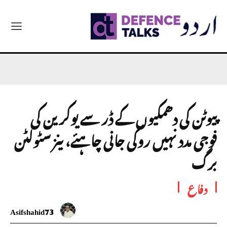
پیوٹن کی دھمکیوں کے ڈر سے یوکرین کی
فوجی مدد نہیں روکی جانی چاہئے، ینز سٹولٹن
برگ
دفاع
Asifshahid73