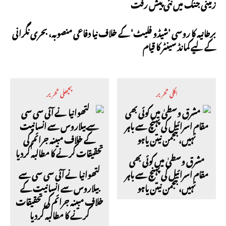
زمینی جنگ میں نئی پیش رفت
برطانیہ کا روسی ’شیڈو فلیٹ‘ کے خلاف نیا دفاعی منصوبہ، بحری نگرانی
کے لیے کمانڈ سینٹر کا قیام
اگلی تحریر
پچھلی تحریر
مشرق وسطیٰ میں کوئی بھی
مقام اسرائیل کی پہنچ سے باہر
لتھوانیا نے آئی سی سی سے
نہیں، بنجمن نیتن یاہو
بیلاروس سے انسانیت کے
خلاف مبینہ جرائم کی تحقیقات
کرنے کا مطالبہ کردیا