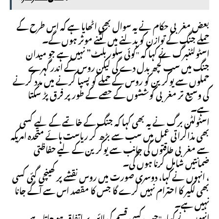
بعض مغربی حکام نے یہ سوال بھی اٹھایا ہے کہ اس طرح کے
حملے جنگ کے توازن کو بدلنے میں کتنے موثر ہوں گے۔
اسٹولٹنبرگ نے کہا کہ "کوئی سلور بلٹ” نہیں ہے جو میدان
جنگ میں سب کچھ بدل دے گی لیکن روس کے اندر گہرے
حملوں سے یوکرین کو روس کے حملے کو پسپا کرنے میں مدد کرنے
کی وسیع تر مغربی کوششوں کے حصے کے طور پر فرق پڑ سکتا
ہے۔
اسٹولٹن برگ نے یہ بھی کہا کہ جنگ کے خاتمے کے لیے کسی
بھی مذاکراتی عمل میں سب سے بڑھ کر ریاست ہائے متحدہ امریکہ
سے مغربی طاقتوں کی جانب سے یوکرین کے لیے حفاظتی
ضمانتیں شامل کرنا ہوں گی۔
، انہوں نے کہا، دوسری صورت میں روس نقشے پر کھینچی گئی کسی
بھی لکیر کا احترام نہیں کرے گا جس کا مقصد اس سے آگے جانا
نہیں ہے۔
انہوں نے کہا، "جب کسی قسم کی لائن پر اتفاق ہو جاتا ہے –