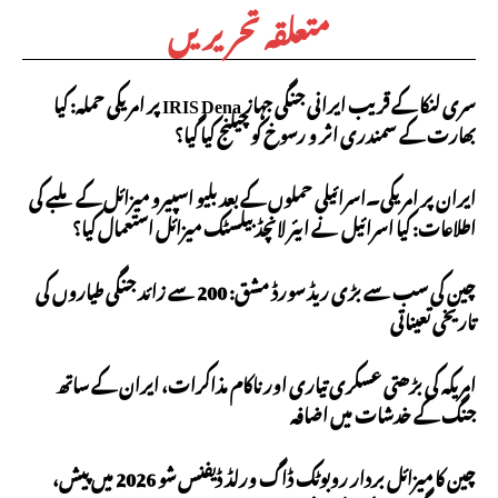
متعلقہ تحریریں
سری لنکا کے قریب ایرانی جنگی جہاز IRIS Dena پر امریکی حملہ: کیا
بھارت کے سمندری اثر و رسوخ کو چیلنج کیا گیا؟
ایران پر امریکی۔اسرائیلی حملوں کے بعد بلیو اسپیرو میزائل کے ملبے کی
اطلاعات: کیا اسرائیل نے ایئر لانچڈ بیلسٹک میزائل استعمال کیا؟
چین کی سب سے بڑی ریڈ سورڈ مشق: 200 سے زائد جنگی طیاروں کی
تاریخی تعیناتی
امریکہ کی بڑھتی عسکری تیاری اور ناکام مذاکرات، ایران کے ساتھ
جنگ کے خدشات میں اضافہ
چین کا میزائل بردار روبوٹک ڈاگ ورلڈ ڈیفنس شو 2026 میں پیش،