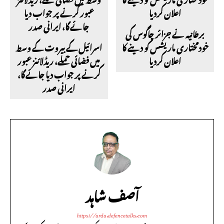
برطانیہ نے جزائر چاگوس کی
خودمختاری ماریشس کو دینے کا
اسرائیل کے بیروت کے وسط
اعلان کردیا
میں فضائی حملے، ریڈلائنز عبور
کرنے پر جواب دیا جائے گا،
ایرانی صدر
آصف شاہد
https://urdu.defencetalks.com