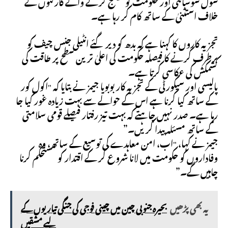
سول سوسائٹی اور حکومت کو چیلنج کرنے والے کارکنوں کے
خلاف استثنیٰ کے ساتھ کام کر رہا ہے۔
تجزیہ کاروں کا کہنا ہے کہ بدھ کو دیر گئے انٹیلی جنس چیف کو
برطرف کرنے کا فیصلہ حکومت کی اعلیٰ ترین سطح پر طاقت کی
کشمکش کی عکاسی کرتا ہے۔
پالیسی اور سیکورٹی کے تجزیہ کار بوبویا جیمز نے بتایا کہ "اکول کور
کے ساتھ کیا کرنا ہے اس کے حوالے سے بہت زیادہ غور کیا جا
رہا ہے۔ صدر نہیں چاہتے کہ بہت تیز رفتار فیصلے قومی سلامتی
کے ساتھ مسئلہ پیدا کریں۔”
جیمز نے کہا، "اب، امن معاہدے کی توسیع کے ساتھ، وہ
وفاداروں کو حکومت میں لانا شروع کر کے اقتدار کو مستحکم کرنا
چاہیں گے۔”
یہ بھی پڑھیں
بحیرہ جنوبی چین میں چینی فوجی کی جنگی تیاریوں کے
لیے مشقیں