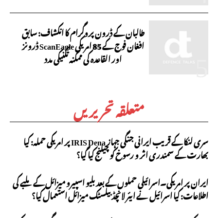
طالبان کے ڈرون پروگرام کا انکشاف: سابق
افغان فوج کے 85 امریکی ScanEagle ڈرونز
اور القاعدہ کی ممکنہ تکنیکی مدد
متعلقہ تحریریں
سری لنکا کے قریب ایرانی جنگی جہاز IRIS Dena پر امریکی حملہ: کیا
بھارت کے سمندری اثر و رسوخ کو چیلنج کیا گیا؟
ایران پر امریکی۔اسرائیلی حملوں کے بعد بلیو اسپیرو میزائل کے ملبے کی
اطلاعات: کیا اسرائیل نے ایئر لانچڈ بیلسٹک میزائل استعمال کیا؟