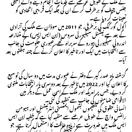
نے ملک کے طویل عرصے سے خدمات انجام دینے والے انٹیلی
جنس چیف کو برطرف کر کے ان کی جگہ ایک قریبی اتحادی کو
تعینات کر دیا ہے۔
اکول کور کک کی برطرفی، جو 2011 میں سوڈان سے ملک کی آزادی
کے بعد سے نیشنل سیکیورٹی سروس (این ایس ایس) کے متنازعہ
اندرونی سیکیورٹی بیورو کے سربراہ تھے، عبوری حکومت کی جانب
سے انتخابات میں ایک اور تاخیر کا اعلان کرنے کے چند ہفتوں بعد
آیا۔
گزشتہ ماہ صدر کیر کے دفتر نے عبوری مدت میں دو سال کی توسیع
کا اعلان کیا اور 2022 میں تاخیر کے بعد دوسری بار انتخابات ملتوی
کر دیے، جس پر امریکہ اور ملک کے امن عمل کے دیگر بین
الاقوامی ضامنوں کی جانب سے تنقید کی گئی۔
انسانی حقوق کی تنظیموں بشمول ایمنسٹی انٹرنیشنل اور ہیومن
رائٹس واچ نے طویل عرصے سے متنبہ کیا ہے کہ خفیہ این ایس
ایس ملک میں ضرورت سے زیادہ طاقت کا استعمال کرتا ہے، جو