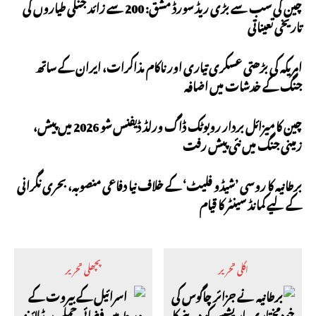
چین کی سب سے بڑی ریڈ سورڈ مشق: 200 سے زائد جنگی طیاروں کی
تاریخی تعیناتی
امریکہ کی بڑھتی عسکری تیاری اور ناکام مذاکرات، ایران کے ساتھ
جنگ کے خدشات میں اضافہ
چین کا میزائل بردار روبوٹک ڈاگ ورلڈ ڈیفنس شو 2026 میں پیش،
زمینی جنگ میں نئی پیش رفت
برطانیہ کا روسی ’شیڈو فلیٹ‘ کے خلاف نیا دفاعی منصوبہ، بحری نگرانی
کے لیے کمانڈ سینٹر کا قیام
اگلی تحریر
پچھلی تحریر