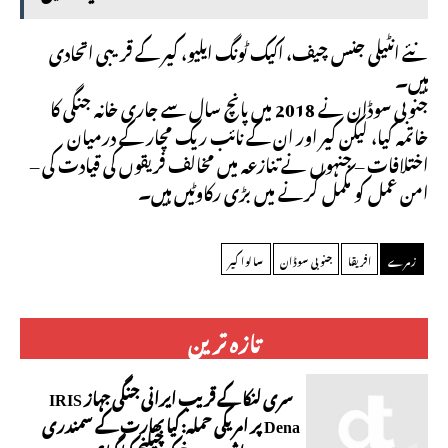
نئے انٹیلی جنس چیف، اکیک ٹونگ ایلیو، کیر کے قریبی اتحادی
ہیں۔
جنوبی سوڈان نے 2018 میں پانچ سال سے جاری خانہ جنگی کا
خاتمہ کیا، لیکن کیر اور ان کے نائب ریک مچار کے درمیان
اختلافات – جنہوں نے تنازعہ میں مخالف فریقوں کی قیادت کی –
امن عمل کو مکمل کرنے میں بڑی رکاوٹیں ہیں۔
زمرے
افریقا
جنوبی سوڈان
سالوا کیر
تازہ ترین
سری لنکا کے قریب ایرانی جنگی جہاز IRIS
Dena پر امریکی حملہ: کیا بھارت کے سمندری