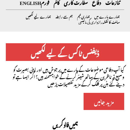
تنازعات
دفاع
سفارت کاری
کالم
فورم
ENGLISH
ہمارے بارے میں
ہماری ٹیم
ہم سے رابطہ
ہمارے لیے لکھیں
سائٹ کا نقشہ
رازداری کی پالیسی
ڈیفنس ٹاکس کے لیے لکھیں
کیا آپ دفاعی موضوعات کے بارے میں پرجوش ہیں اور اپنی بصیرت کو
وسیع تر ناظرین کے ساتھ شیئر کرنے کے خواہشمند ہیں؟ اگر ایسا ہے تو
دیئے گئے بٹن پر کلک کرکے مزید تفصیلات پڑھیں
مزید جانیں
ہمیں فالو کریں