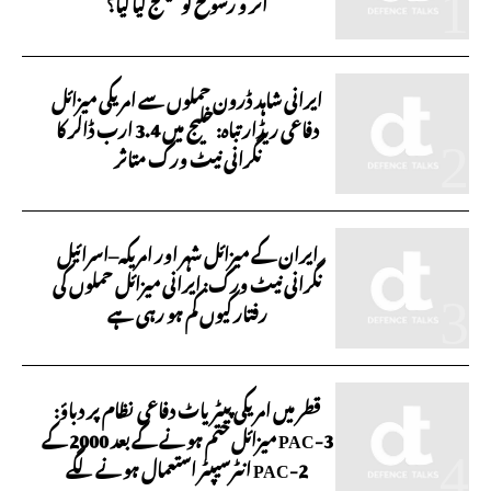
اثر و رسوخ کو چیلنج کیا گیا؟
ایرانی شاہد ڈرون حملوں سے امریکی میزائل
دفاعی ریڈار تباہ: خلیج میں 3.4 ارب ڈالر کا
نگرانی نیٹ ورک متاثر
ایران کے میزائل شہر اور امریکہ–اسرائیل
نگرانی نیٹ ورک: ایرانی میزائل حملوں کی
رفتار کیوں کم ہو رہی ہے
قطر میں امریکی پیٹریاٹ دفاعی نظام پر دباؤ:
PAC-3 میزائل ختم ہونے کے بعد 2000 کے
PAC-2 انٹرسیپٹر استعمال ہونے لگے