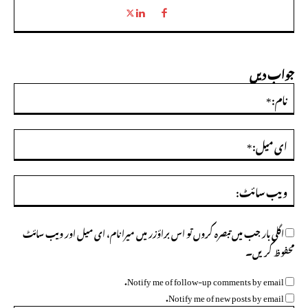
جواب دیں
نام:
ای
میل
ویب
سائ
اگلی بار جب میں تبصرہ کروں تو اس براؤزر میں میرا نام، ای میل اور ویب سائٹ
محفوظ کریں۔
Notify me of follow-up comments by email.
Notify me of new posts by email.