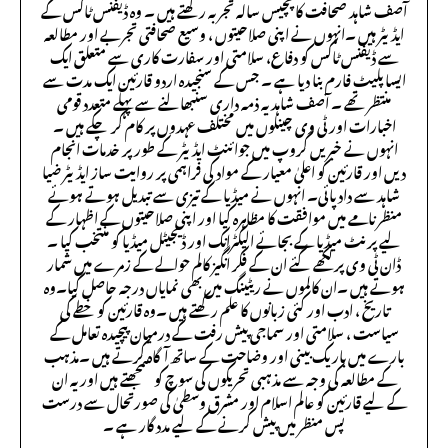
آصف شاہد صحافت کا پچیس سالہ تجربہ رکھتے ہیں ۔ وہ ڈیفنس ٹاکس کے
ایڈیٹر ہیں ۔انہوں نے اپنی صلاحیتوں ، وسیع صحافتی تجربے اور مطالعہ
سے ڈیفنس ٹاکس کو دفاع، سلامتی اور سفارت کاری سے متعلق ایک
ایسا پلیٹ فارم بنا دیا ہے ۔ جس کے سنجیدہ اردو قارئین ایک مدت سے
منتظر تھے ۔ آصف شاہد یہ ذمہ داری سنبھالنے سے پہلے متعدد قومی
اخبارات اور ٹی وی چینلوں میں مختلف عہدوں پر کام کر چکے ہیں ۔
انہوں نے خبریں گروپ میں جوائنٹ ایڈیٹر کے طور پر خدمات انجام
دیں اور قارئین کو اعلیٰ معیار کے مواد کی فراہمی پر روایت ساز ایڈیٹر ضیا
شاہد سے داد پائی۔ انہوں نے میڈیا کے تیزی سے تبدیل ہوتے ہوئے
منظر نامے میں موافقت کا مظاہرہ کیا اور اپنی صلاحیتوں کے اظہار کے
لیے پرنٹ میڈیا کے بجائے الیکٹرانک اور ڈیجیٹل میڈیا کو منتخب کیا ۔
ڈان ٹی وی پر لکھے گئے ان کے فکر انگیز کالم حوالے کے زمرے میں شمار
ہوتے ہیں ۔ان کالموں نے ریٹینگ میں بھی نمایاں درجہ حاصل کیا۔وہ
تاریخ ، ادب اور کئی زبانوں کا علم رکھتے ہیں ۔وہ قارئین کو خطے کی
سیاست ، سلامتی اور سماجی پیش رفت کے درمیان پیچیدہ تعامل کے
بارے میں باریک بینی اور وضاحت کے ساتھ آگاہ کرتے ہیں ۔مذہب
کے مطالعہ کی وجہ سے مذہبی تحریکوں کی سوچ کو سمجھتے ہیں اور یہ ان
کے لیے قارئین کو عالم اسلام اور مشرق وسطیٰ کی صورتحال سے درست
پس منظر میں پیش کرنے کے لیے مدد گار ہے ۔