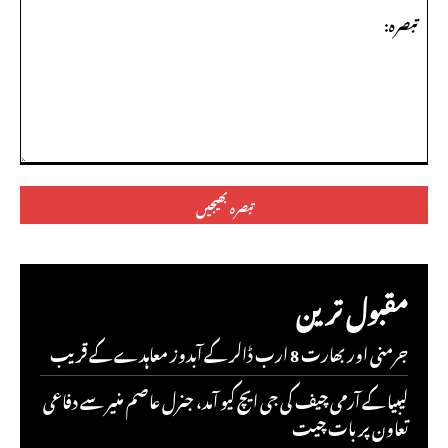
تبصرہ:
مقبول ترین
جرمنی اور بھارت 8 ارب ڈالر کے آبدوز معاہدے کے قریب
لیبیا کے آرمی چیف کی جی ایچ کیو آمد، جنرل عاصم منیر سے دفاعی
تعاون پر بات چیت