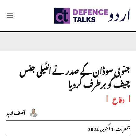
جنوبی سوڈان کے صدر نے انٹیلی جنس
چیف کو برطرف کردیا
دفاع
آصف شاہد
جمعرات, 3 اکتوبر, 2024