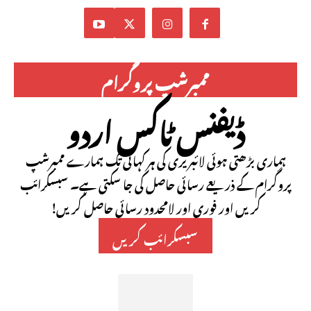
ممبرشپ پروگرام
ڈیفنس ٹاکس اردو
ہماری بڑھتی ہوئی لائبریری کی ہر کہانی تک ہمارے ممبرشپ
پروگرام کے ذریعے رسائی حاصل کی جا سکتی ہے۔ سبسکرائب
کریں اور فوری اور لامحدود رسائی حاصل کریں!
سبسکرائب کریں