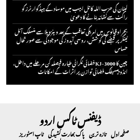
لبنان کی حزب اللہ کا تل ابیب میں موساد کے ہیڈکوارٹرز کو
راکٹ سے نشانہ بنانے کا دعویٰ
بحرِ اوقیانوس میں امریکی تعاقب کے بعد وینزویلا سے منسلک آئل
ٹینکر پر قبضے کی کوشش، روسی آبدوز کی موجودگی سے صورتحال
حساس
چین کا KJ-3000 فضائی نگرانی طیارہ فیصلہ کن مرحلے میں داخل،
انڈو پیسیفک فضائی توازن پر اثرات کے امکانات
ڈیفنس ٹاکس اردو
صفحہ اول
تازہ ترین
پاک بھارت کشیدگی
ٹاپ اسٹوریز