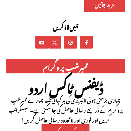
مزید جانیں
ہمیں فالو کریں
ممبرشپ پروگرام
ڈیفنس ٹاکس اردو
ہماری بڑھتی ہوئی لائبریری کی ہر کہانی تک ہمارے ممبرشپ
پروگرام کے ذریعے رسائی حاصل کی جا سکتی ہے۔ سبسکرائب
کریں اور فوری اور لامحدود رسائی حاصل کریں!