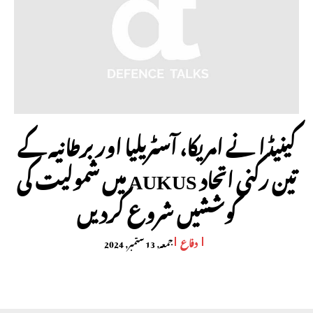
کینیڈا نے امریکا، آسٹریلیا اور برطانیہ کے
تین رکنی اتحاد AUKUS میں شمولیت کی
کوششیں شروع کردیں
دفاع
جمعہ, 13 ستمبر, 2024