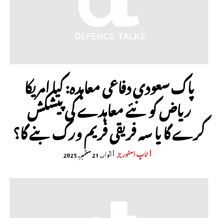
پاک سعودی دفاعی معاہدہ: کیا امریکا
ریاض کو نئے معاہدے کی پیشکش
کرے گا یا سہ فریقی فریم ورک بنے گا؟
ٹاپ اسٹوریز
اتوار, 21 ستمبر, 2025