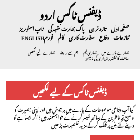
ڈیفنس ٹاکس اردو
صفحہ اول
تازہ ترین
پاک بھارت کشیدگی
ٹاپ اسٹوریز
تنازعات
دفاع
سفارت کاری
کالم
فورم
ENGLISH
ہمارے بارے میں
ہماری ٹیم
ہم سے رابطہ
ہمارے لیے لکھیں
سائٹ کا نقشہ
رازداری کی پالیسی
ڈیفنس ٹاکس کے لیے لکھیں
کیا آپ دفاعی موضوعات کے بارے میں پرجوش ہیں اور اپنی بصیرت کو
وسیع تر ناظرین کے ساتھ شیئر کرنے کے خواہشمند ہیں؟ اگر ایسا ہے تو
دیئے گئے بٹن پر کلک کرکے مزید تفصیلات پڑھیں