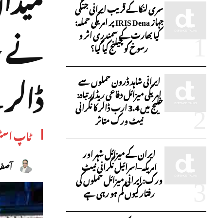
سری لنکا کے قریب ایرانی جنگی
جہاز IRIS Dena پر امریکی حملہ:
کیا بھارت کے سمندری اثر و
رسوخ کو چیلنج کیا گیا؟
ڈالر 
ایرانی شاہد ڈرون حملوں سے
امریکی میزائل دفاعی ریڈار تباہ:
خلیج میں 3.4 ارب ڈالر کا نگرانی
نیٹ ورک متاثر
ٹاپ اسٹ
ایران کے میزائل شہر اور
امریکہ–اسرائیل نگرانی نیٹ
آصف 
ورک: ایرانی میزائل حملوں کی
رفتار کیوں کم ہو رہی ہے