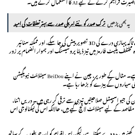
رنے کے لیے AI کا استعمال کرتے ہیں۔
یہ بھی پڑھیں
ترک صدر کو نئے امریکی صدر سے بہتر تعلقات کی امید
مثال کے طور پر، سسٹم سیٹلائٹ تصویروں کو ڈرون فوٹیج کے ساتھ مربوط کر سکتا ہے تاکہ پہاڑی درے کی 3D تصویر پیش کی جا سکے، اور ممکنہ سنائپر
ا سکے۔ GRIDS IV سے توقع کی جاتی ہے کہ وہ مختلف پلیٹ فارمز میں تیز ڈیٹا پروسیسنگ اور ہموار انضمام پر زور
اگرچہ جغرافیائی ٹیکنالوجی میں امریکہ کو کافی برتری حاصل ہے، لیکن یہ ناقابل تسخیر نہیں ہے۔ مثال کے طور پر، چین نے اپنے BeiDou سیٹلائٹ نیویگیشن
یک رپورٹ نے روشنی ڈالی کہ چین کی جیو اسپیشل صلاحیتیں تیزی سے ترقی کر رہی ہیں۔ دریں اثنا،
یلی جنس مقاصد کے لیے سیٹلائٹ لانچ کیے ہیں، حالانکہ اس کی ٹیکنالوجی اس
س امریکہ کو اس کی برتری محفوظ رکھنے میں مدد دے سکتا ہے، لیکن اس اقدام کو ان حریفوں کے ساتھ