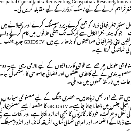
شنز فراہم کرنے کے لیے ٹاسک آرڈرز کے لیے مقابلہ کریں گی۔
ل سنٹر جغرافیائی ڈیٹا کو جمع کرنے، پروسیسنگ کرنے اور پھیلانے می
 — جو کہ ہند-بحرالکاہل سے آرکٹک تک جنگی علاقوں میں کام کرنے والے
روس جیسے مخالفین اپنی جغ
 کی نمائندگی کرتا ہے۔
یکنالوجی طویل عرصے سے فوجی کارروائیوں کے لیے لازمی رہی ہے۔ د
ات میں ٹارگٹڈ حملوں میں مدد ملی۔
یں تقاضے اور بھی زیادہ ہیں۔ عصری جنگ کے لیے مصنوعی سیاروں، ڈرو
جسے قابل عمل انٹیلی جنس میں ڈھالا جانا 
ی نقل و حرکت، خود کار گاڑیوں کا بھی اندازہ لگاتا ہے، اور آفات سے ن
 ڈیٹا کے انضمام، اور امریکی شمالی کمان، افریقہ کمانڈ، اور انڈو پیسی
ہے۔