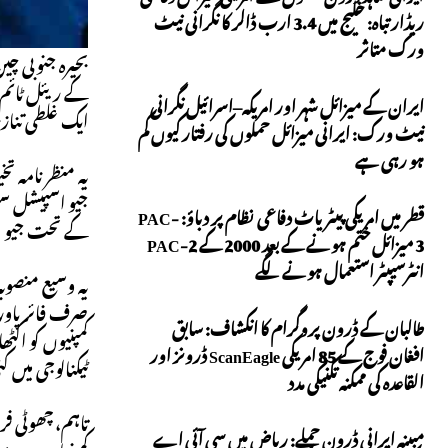
ریڈار تباہ: خلیج میں 3.4 ارب ڈالر کا نگرانی نیٹ
ورک متاثر
بحیرہ جنوبی چی
ایران کے میزائل شہر اور امریکہ–اسرائیل نگرانی
ایک غلطی تنا
نیٹ ورک: ایرانی میزائل حملوں کی رفتار کیوں کم
ہو رہی ہے
قطر میں امریکی پیٹریاٹ دفاعی نظام پر دباؤ: PAC-
کے تحت جیو اسپیشل ٹیک
3 میزائل ختم ہونے کے بعد 2000 کے PAC-2
انٹرسیپٹر استعمال ہونے لگے
صرف فائر پاور 
طالبان کے ڈرون پروگرام کا انکشاف: سابق
کمپنیوں کو اکٹ
افغان فوج کے 85 امریکی ScanEagle ڈرونز اور
ٹیکنالوجی میں ک
القاعدہ کی ممکنہ تکنیکی مدد
مبینہ ایرانی ڈرون حملے: ریاض میں سی آئی اے