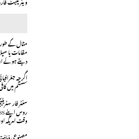
ویئر پلیٹ فارمز 
دیتے ہوئے ان 
سسٹم میں کافی سرمایہ کاری کی ہے، جو GPS کا
وقت امریکہ او