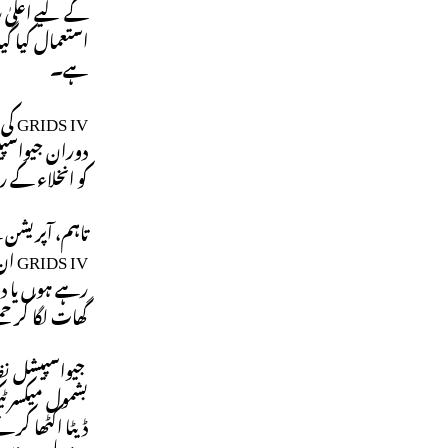
استعمال کیا گی
ہے۔
کو انخلاء کے ر
تاہم، آپریشن 
 IV
گھات لگا کر حم
جیواسپیشل نظا
ڈیٹا اکٹھا کر