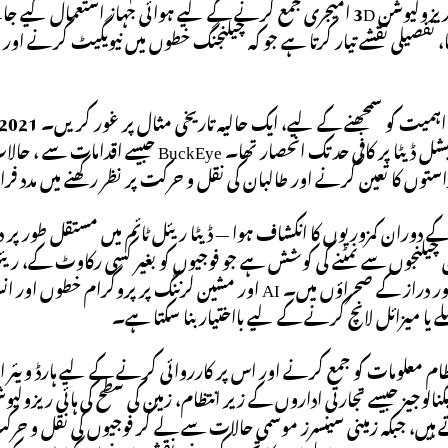
ا، تفصیلی نقشے تیار کرتا ہے جو کہ چیلنجنگ خطوں میں نیویگیٹ کرنے اور ا
دوران جیواسپیشل ڈیٹا پر کافی حد تک ان
استوں کا تعین کرنے اور طالبان کی نقل و حرکت پر نظر رکھنے میں مدد فر
کے دوران کمزوریوں کا انکشاف ہوا — ڈیٹا ریئل ٹائم میں مستقل طور پر
GRIDS ان چیلنجوں سے نمٹنے کی کوشش ہے جو فوجیوں کو بغیر کسی رکاوٹ کے، 
رہے ہوں یا دور دراز کے صحراؤں میں۔ AI اور مشین لرننگ 
لے یا میزائل لانچ کرنے کے لیے بااختیار بنا سکتا ہے۔
م معلومات کو جمع کرنے اور اس پر کارروائی کرنے کے لیے ہارڈ ویئر 
تے ہیں، جبکہ زمینی سینسرز موسمی حالات سے لے کر فوجیوں کی نقل و ح