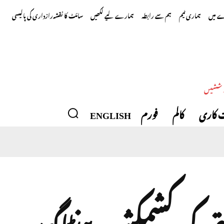
 میں
ہماری ٹیم
ہم سے رابطہ
ہمارے لیے لکھیں
سائٹ کا نقشہ
رازداری کی پالیسی
وششیں
 کاری
کالم
فورم
ENGLISH
ی کی کشمکش، پینٹاگون