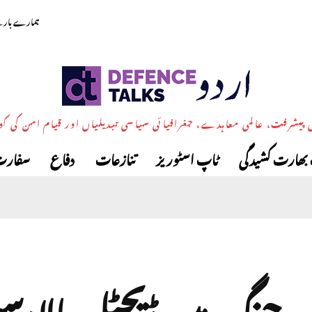
ہمارے بارے
پیشرفت، عالمی معاہدے، جغرافیائی سیاسی تبدیلیاں اور قیام امن کی ک
بھارت کشیدگی
ٹاپ اسٹوریز
تنازعات
دفاع
سفارت
 جنگ میں ڈیجٹل بالادست