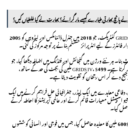
نے پانچ بھارتی طیارے کیسے مار گرائے؟ بھارت نے کیا غلطیاں کیں؟
آرمی جیو اسپیشل سینٹر کئی سالوں سے اپنے جغرافیائی پروگراموں کو بڑھا رہا ہے، GRIDS III کنٹریکٹ، جو 2018 میں جنرل ڈائنامکس اور لیڈوس کو $200
ر فائٹرز کے لیے انٹرپرائز سسٹم بنانے پر توجہ مرکوز کی گئی۔
حیتوں میں اضافہ کا باعث بنا۔ ہر نئے ورژن میں گنجائش اور فنڈنگ ​​میں اضافہ دیکھا گیا، جو
پینٹاگون کے جیو اسپیشل ڈیٹا کو فوجی حکمت عملی کے ایک بنیادی عنصر کے طور پر اجاگر کرتا ہے۔ GRIDS IV، $499 ملین کی بجٹ کی حد کے ساتھ،
 ترجیح دے کر اس رجحان کو تقویت دیتا ہے۔
امکس، دفاعی معاہدے میں ایک لیڈر، جغرافیائی حل فراہم کرنے میں ایک
 جوائنٹ وینچر نے جیو اسپیشل معیارات قائم کرنے اور عالمی آپریشنز کا احاطہ کرتے
Leidos، ایک اور بڑے کھلاڑی نے آرمی کے BuckEye پروگرام کے لیے 2021 میں $600 ملین کا معاہدہ حاصل کیا، جس میں فوجی اور انسانی کوششوں