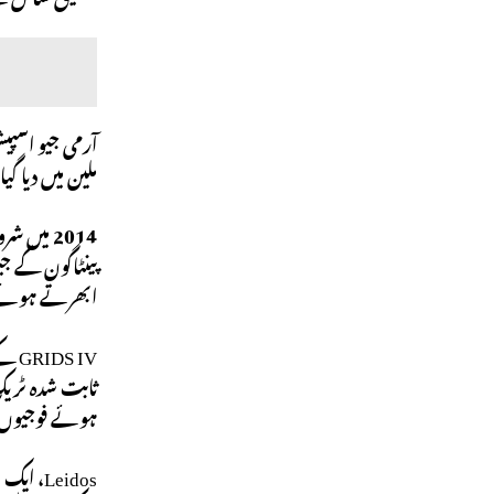
ملین میں دیا گ
ابھرتے ہوئے خ
 IV
ہوئے فوجیوں کی براہ