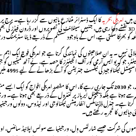
ن میں،
امریکی بحریہ
کا ایک ڈسٹرائر متنازع پانیوں سے گزر رہا ہے۔ برج پر ا
کے ریئل ٹائم 3D نقشے دکھا رہی ہیں، جنہیں سیٹلائٹ کی تصویروں اور ڈرون 
زعہ کو بھڑکا سکتی ہے، اس کے باوجود سسٹم کے ذریعے ڈیٹا سٹریمنگ
نالوجیز کی نیکسٹ جنریشن کو آگے بڑھانے کے لیے $499 ملین کا ٹھیکہ دیا، جسے GRIDS IV کہا جاتا ہے۔
یہ وسیع منصوبہ، جو 2030 تک جاری رہے گا، اس کا مقصد امریکی افواج کو ا
سے ہوتا ہے بلکہ ڈیجیٹل ایریاز پر کنٹرول کے ذریعے بھی ہوتا ہے۔ ورجینی
ھا کرتا ہے۔ جنرل ڈائنامکس انفارمیشن ٹیکنالوجی اور لیڈوس، دونوں ورجین
ئی دہائیوں کا تجربہ رکھتے ہیں۔