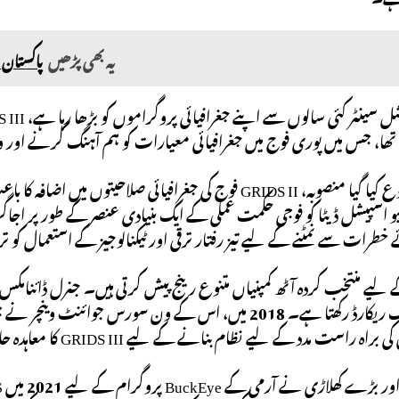
یہ بھی پڑھیں
پاکستان 
یا تھا، جس میں پوری فوج میں جغرافیائی معیارات کو ہم آہنگ کرنے اور وا
2014 میں شروع کیا گیا منصوبہ، GRIDS II فوج کی جغرافیائی صلا
طرات سے نمٹنے کے لیے تیز رفتار ترقی اور ٹیکنالوجیز کے استعمال کو
GRIDS کے لیے منتخب کردہ آٹھ کمپنیاں متنوع رینج پیش کرتی ہیں۔ جنرل ڈائن
ثابت شدہ ٹریک ریکارڈ رکھتا ہے۔ 2018 میں، اس کے ون سورس
 راست مدد کے لیے نظام بنانے کے لیے GRIDS III کا معاہدہ حاصل کیا۔