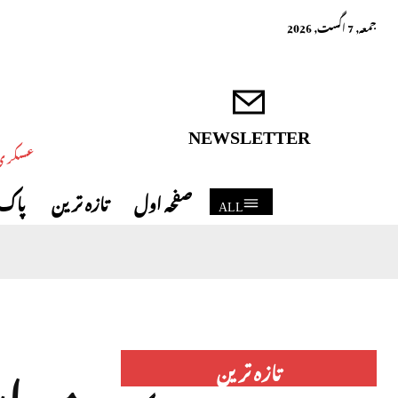
جمعہ, 7 اگست, 2026
NEWSLETTER
عسکری 
صفحہ اول
تازہ ترین
پاک 
ALL
میدان
تازہ ترین