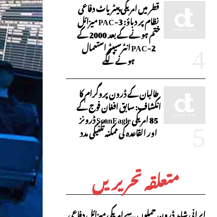
قطر میں امریکی پیٹریاٹ دفاعی
نظام پر دباؤ: PAC-3 میزائل
ختم ہونے کے بعد 2000 کے
PAC-2 انٹرسیپٹر استعمال
ہونے لگے
طالبان کے ڈرون پروگرام کا
انکشاف: سابق افغان فوج کے
85 امریکی ScanEagle ڈرونز
اور القاعدہ کی ممکنہ تکنیکی مدد
متعلقہ تحریریں
ایرانی شاہد ڈرون حملوں سے امریکی میزائل دفاعی