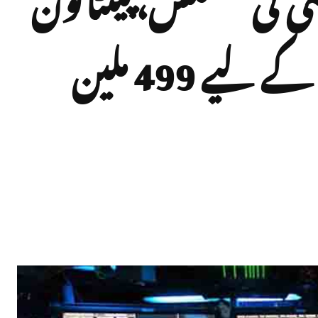
نے geospatial technology کے لیے 499 ملین