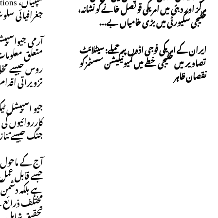
مرکز اور دبئی میں امریکی قونصل خانے کو نشانہ،
جغرافیائی سلو
خلیجی سکیورٹی میں بڑی خامیاں بے...
آرمی جیواسپیش
ایران کے امریکی فوجی اڈوں پر حملے: سیٹلائٹ
متعلق معلومات
تصاویر میں خلیجی خطے میں کمیونیکیشن سسٹمز کو
نقصان ظاہر
تزویراتی اقدام
جیو اسپیشل ٹ
جنگ جیسے تنازع
آج کے ماحول م
ہے بلکہ دشمن ک
مختلف ذرائع سے
تحقیق شامل 