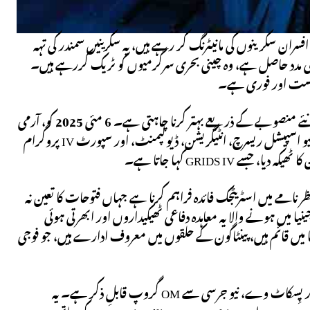
فسران سکرینوں کی مانیٹرنگ کر رہے ہیں، یہ سکرینیں سمندر کی تہہ
فیڈز کی بھی مدد حاصل ہے، وہ چینی بحری سرگرمیوں کو ٹریک کررہے ہیں۔
 درست اور فوری ہے۔
یہ منظر نامہ تخیلاتی نہیں ۔ یہ ان صلاحیتوں کی نمائندگی کرتا ہے جو امریکی فوج ایک اہم نئے منصوبے کے ذریعے بہتر کرنا چاہتی ہے۔ 6 مئی 2025 کو، آرمی
جیو اسپیشل سینٹر، جو کہ یو ایس آرمی کور آف انجینئرز کا حصہ ہے، نے آٹھ کمپنیوں کو جیو اسپیشل ریسرچ، انٹیگریشن، ڈیولپمنٹ، اور سپورٹ IV پروگرام
یک ایسے منظر نامے میں اسٹریٹجک فائدہ فراہم کرنا ہے جہاں فتوحات کا تعین نہ
ا میں ہونے والا یہ معاہدہ دفاعی ٹھیکیداروں اور ابھرتی ہوئی
یا میں قائم ہیں، پینٹاگون کے حلقوں میں معروف ادارے ہیں، جو فوجی
تاہم، چھوٹی فرموں کی شرکت جیسے شارلٹس وِل، ورجینیا سے سولس اپلائیڈ سائنس، اور پِسکاٹ وے، نیو جرسی سے OM گروپ قابلِ ذکر ہے۔ یہ