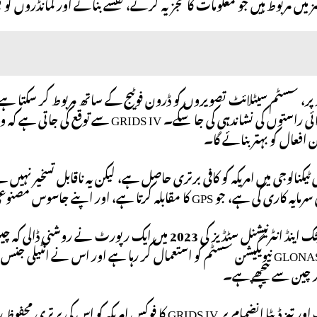
میں مربوط ہیں جو معلومات کا تجزیہ کرنے، نقشے بنانے اور کمانڈروں کو بصیرت فراہم ک
مقامات یا سپلائی راستوں کی نشاندہی کی ج
افعال کو بہتر بنائے گا۔
 مقابلہ کرتا ہے، اور اپنے جاسوس مصنوعی سیاروں کے بیڑے کو بڑھا رہا ہے۔
سنٹر فار سٹریٹیجک اینڈ انٹرنیشنل سٹڈیز کی 2023 میں ا
روس اپنے GLONASS نیویگیشن سسٹم کو استعمال کر رہا ہے اور اس نے انٹ
ر چین سے پیچھے ہے۔
مصنوعی ذہانت اور تیز ڈیٹا انضمام پر GRIDS IV کا فوک