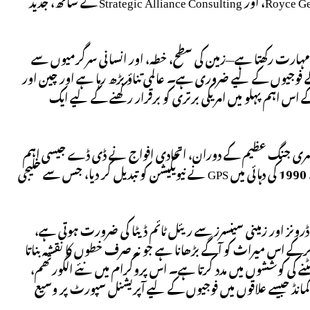
کمپنیاں، Royce Geospatial Consultants، Reinventing Geospatial، Research Innovations، اور Strategic Alliance Consulting کے ساتھ، جدید
ں مہارت رکھتا ہے—زمین کی سطح، خطہ، اور انسانی سرگرمیوں سے
 فوجیوں کے لیے ضروری ہے۔ عالمی تناؤ بڑھ رہا ہے اور چین اور
رافیائی صلاحیتوں کو بڑھا رہے ہیں، GRIDS IV جدید جنگ کے اس اہم پہلو میں امریکی برتری کو برقرار رکھنے کے لیے ایک
وسری جنگ عظیم کے دوران، اتحادی افواج نے ڈی ڈے جیسی اہم
کارروائیوں کی منصوبہ بندی کے لیے کاغذی نقشوں اور فضائی جاسوسی کا استعمال کیا۔ 1990 کی دہائی میں GPS نے نیویگیشن کو تبدیل کر دیا، جس سے خلیجی
نز اور زمینی سینسرز سے ریئل ٹائم ڈیٹا کی ضرورت ہوتی ہے،
چاہیے۔ GRIDS IV کا مقصد ایسے سسٹمز تیار کرکے اس میراث کو آگے بڑھانا ہے جو نہ صرف خطوں کا نقشہ بناتا
مٹنے کی کوششوں میں مدد کرتا ہے۔ اس پروگرام میں نئے الگورتھم،
فک کمانڈ جیسے علاقوں میں فوجیوں کے لیے آپریشنل سپورٹ پر وسیع