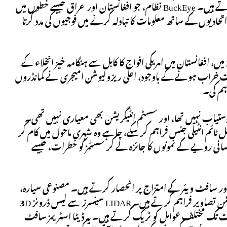
کے لیے اعلیٰ ریزولیوشن 3D امیجری جمع کرنے کے لیے ہوائی جہاز استعمال کیے جاتے ہیں۔ BuckEye نظام، جو افغانستان اور عراق جیسے خطوں میں
تحادیوں کے ساتھ معلومات کا تبادلہ کرنے میں فوجیوں کی مدد کرتا
GRIDS IV کی اہمیت کو سمجھنے کے لیے، ایک حالیہ تاریخی مثال پر غور کریں۔ 2021 میں، افغانستان میں امریکی افواج کا کابل سے ہنگامہ خیز انخلاء کے
حصار تھا۔ BuckEye جیسے اقدامات سے ، حالات خراب ہونے کے باوجود، اعلی ریزولیوشن امیجری نے کمانڈروں
اہم کی۔
 دستیاب نہیں تھا، اور سسٹم انٹیگریشن بھی معیاری نہیں تھی۔
ریئل ٹائم انٹیلی جنس فراہم کرسکے، چاہے وہ شہری ماحول میں کام کر
پر پروگرام خطوں اور انسانی رویے کے نمونوں کا جائزہ لے کر سسٹمز کو خطرات، جیسے
اور سافٹ ویئر کے امتزاج پر انحصار کرتے ہیں۔ مصنوعی سیارہ،
بشمول میکسر ٹیکنالوجیز جیسے تجارتی اداروں کے زیر انتظام، زمین کی سطح کی ہائی ریزولیوشن تصاویر فراہم کرتے ہیں۔ LIDAR سینسرز سے لیس ڈرونز 3D
رکت تک مختلف عوامل کو ٹریک کرتے ہیں۔ یہ ڈیٹا اسٹریمز سافٹ