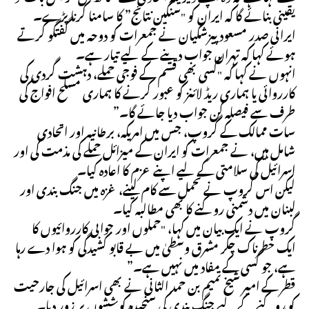
یقینی بنائے گا کہ ایران کو "سنگین نتائج” کا سامنا کرنا پڑے۔
ایرانی صدر مسعود پیزشکیان نے جمعرات کو دوحہ میں گفتگو کرتے
ہوئے کہا کہ تہران جواب دینے کے لیے تیار ہے۔
انہوں نے کہا کہ "کسی بھی قسم کے فوجی حملے، دہشت گردی کی
کارروائی یا ہماری ریڈ لائنز کو عبور کرنے کا ہماری مسلح افواج کی
طرف سے فیصلہ کن جواب دیا جائے گا۔”
سات ممالک کے گروپ، جس میں امریکہ، برطانیہ اور اتحادی
شامل ہیں، نے جمعرات کو ایران کے میزائل حملے کی مذمت کی اور
اسرائیل کی سلامتی کے لیے اپنے عزم کا اعادہ کیا۔
لیکن اس گروپ نے تحمل سے کام لینے، غزہ میں جنگ بندی اور
لبنان میں دشمنی روکنے کا بھی مطالبہ کیا۔
گروپ نے ایک بیان میں کہا، "حملوں اور جوابی کارروائیوں کا
ایک خطرناک چکر مشرق وسطیٰ میں بے قابو کشیدگی کو ہوا دے رہا
ہے، جو کسی کے مفاد میں نہیں ہے۔”
قطر کے امیر شیخ تمیم بن حمد الثانی نے بھی اسرائیل کی جارحیت
کو روکنے کے لیے جنگ بندی کی سنجیدہ کوششوں پر زور دیا۔