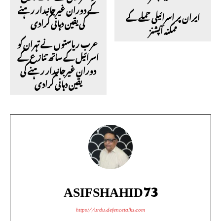
ایران پر اسرائیلی حملے کے
ممکنہ آپشنز
عرب ریاستوں نے تہران کو
اسرائیل کے ساتھ تنازع کے
دوران غیرجانبدار رہنے کی
یقین دہانی کرادی
ASIFSHAHID73
https://urdu.defencetalks.com