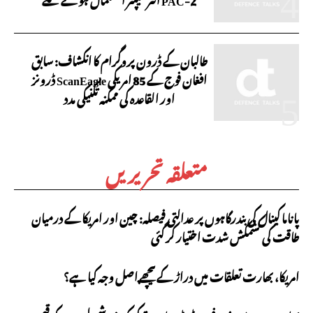
طالبان کے ڈرون پروگرام کا انکشاف: سابق
افغان فوج کے 85 امریکی ScanEagle ڈرونز
اور القاعدہ کی ممکنہ تکنیکی مدد
متعلقہ تحریریں
پاناما کینال کی بندرگاہوں پر عدالتی فیصلہ: چین اور امریکا کے درمیان
طاقت کی کشمکش شدت اختیار کر گئی
امریکا، بھارت تعلقات میں دراڑ کے پیچھے اصل وجہ کیا ہے؟