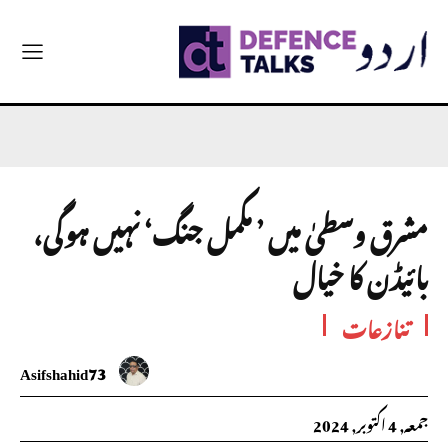
مشرق وسطیٰ میں ’ مکمل جنگ‘ نہیں ہوگی،
بائیڈن کا خیال
تنازعات
Asifshahid73
جمعہ, 4 اکتوبر, 2024