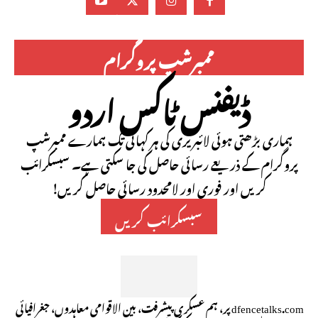
ممبرشپ پروگرام
ڈیفنس ٹاکس اردو
ہماری بڑھتی ہوئی لائبریری کی ہر کہانی تک ہمارے ممبرشپ
پروگرام کے ذریعے رسائی حاصل کی جا سکتی ہے۔ سبسکرائب
کریں اور فوری اور لامحدود رسائی حاصل کریں!
سبسکرائب کریں
dfencetalks.com پر، ہم عسکری پیشرفت، بین الاقوامی معاہدوں، جغرافیائی