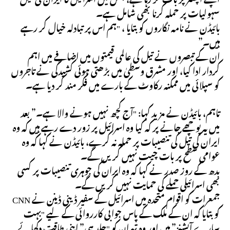
سہولیات پر حملہ کرنا بھی شامل ہے۔
بائیڈن نے نامہ نگاروں کو بتایا ، "ہم اس پر تبادلہ خیال کر رہے
ہیں۔”
ان کے تبصروں نے تیل کی عالمی قیمتوں میں اضافے میں اہم
کردار ادا کیا، اور مشرق وسطیٰ میں بڑھتی ہوئی کشیدگی نے تاجروں
کو سپلائی میں ممکنہ رکاوٹ کے بارے میں فکر مند کر دیا ہے۔
تاہم، بائیڈن نے مزید کہا: "آج کچھ نہیں ہونے والا ہے۔” بعد
میں یہ پوچھے جانے پر کہ کیا وہ اسرائیل پر زور دے رہے ہیں کہ وہ
ایران کی تیل کی تنصیبات پر حملہ نہ کرے، بائیڈن نے کہا کہ وہ
عوامی سطح پر بات چیت نہیں کریں گے۔
بدھ کے روز صدر نے کہا کہ وہ ایران کی جوہری تنصیبات پر کسی
بھی اسرائیلی حملے کی حمایت نہیں کریں گے۔
جمعرات کو اقوام متحدہ میں اسرائیل کے سفیر ڈینی ڈینن نے CNN
کو بتایا کہ ان کے ملک کے پاس جوابی کارروائی کے لیے "بہت
سارے آپشنز” ہیں اور وہ تہران کو "جلد ہی” اپنی طاقت دکھائے