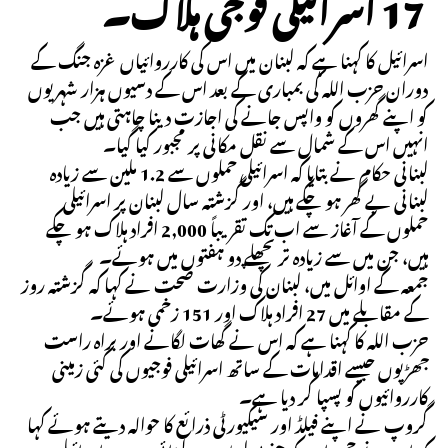
17 اسرائیلی فوجی ہلاک۔
اسرائیل کا کہنا ہے کہ لبنان میں اس کی کارروائیاں غزہ جنگ کے
دوران حزب اللہ کی بمباری کے بعد اس کے دسیوں ہزار شہریوں
کو اپنے گھروں کو واپس جانے کی اجازت دینا چاہتی ہیں جب
انہیں اس کے شمال سے نقل مکانی پر مجبور کیا گیا۔
لبنانی حکام نے بتایا کہ اسرائیلی حملوں سے 1.2 ملین سے زیادہ
لبنانی بے گھر ہو چکے ہیں، اور گزشتہ سال لبنان پر اسرائیلی
حملوں کے آغاز سے اب تک تقریباً 2,000 افراد ہلاک ہو چکے
ہیں، جن میں سے زیادہ تر پچھلے دو ہفتوں میں ہوئے۔
جمعہ کے اوائل میں، لبنان کی وزارت صحت نے کہا کہ گزشتہ روز
کے مقابلے میں 27 افراد ہلاک اور 151 زخمی ہوئے۔
حزب اللہ کا کہنا ہے کہ اس نے گھات لگانے اور براہ راست
جھڑپوں جیسے اقدامات کے ساتھ اسرائیلی فوجیوں کی کئی زمینی
کارروائیوں کو پسپا کر دیا ہے۔
گروپ نے اپنے فیلڈ اور سیکیورٹی ذرائع کا حوالہ دیتے ہوئے کہا