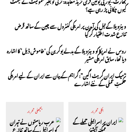
بھارت–یورپی یونین فری ٹریڈ معاہدہ: ترکی کو بغیر شمولیت کے قیمت
کیوں چکانی پڑ رہی ہے؟
وینزویلا کے تیل کی آمدن پر امریکی کنٹرول سے چین کے ساتھ قرض
تنازع شدت اختیار کر گیا
روس نے امریکا کو وینزویلا کے بدلے یوکرین کی ‘خاموش ڈیل’ کا اشارہ
دیا تھا، سابق امریکی مشیر
“میک ایران گریٹ اگین”: گراہم کے بیان سے ایران کے لیے امریکی
حکمتِ عملی کے نئے اشارے
اگلی تحریر
پچھلی تحریر