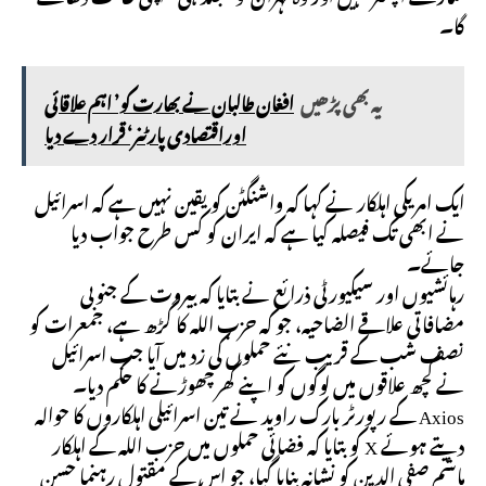
گا۔
یہ بھی پڑھیں
افغان طالبان نے بھارت کو’ اہم علاقائی
اوراقتصادی پارٹنر‘ قرار دے دیا
ایک امریکی اہلکار نے کہا کہ واشنگٹن کو یقین نہیں ہے کہ اسرائیل
نے ابھی تک فیصلہ کیا ہے کہ ایران کو کس طرح جواب دیا
جائے۔
رہائشیوں اور سیکیورٹی ذرائع نے بتایا کہ بیروت کے جنوبی
مضافاتی علاقے الضاحیہ، جو کہ حزب اللہ کا گڑھ ہے، جمعرات کو
نصف شب کے قریب نئے حملوں کی زد میں آیا جب اسرائیل
نے کچھ علاقوں میں لوگوں کو اپنے گھر چھوڑنے کا حکم دیا۔
Axios کے رپورٹر بارک راوید نے تین اسرائیلی اہلکاروں کا حوالہ
دیتے ہوئے X کو بتایا کہ فضائی حملوں میں حزب اللہ کے اہلکار
ہاشم صفی الدین کو نشانہ بنایا گیا، جو اس کے مقتول رہنما حسن