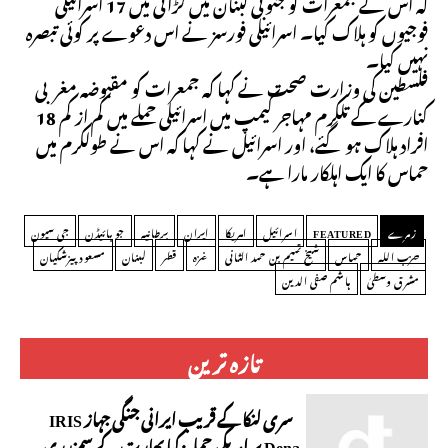
کہ اس نے جمعرات کو جنوبی لبنان میں لڑائی میں 17 اسرائیلی
فوجیوں کو ہلاک کیا۔ اسرائیلی فورسز نے اس دعوے پر کوئی تبصرہ
نہیں کیا۔
فلسطین کی وزارت صحت نے کہا کہ جمعرات کو مقبوضہ مغربی
کنارے کے تلکرم مہاجر کیمپ میں اسرائیلی حملے میں کم از کم 18
افراد ہلاک ہو گئے، اور اسرائیل نے کہا کہ اس نے طولکرم میں
حماس کا ایک اہلکار مارا ہے۔
زمرے
FEATURED
اسرائیل
امریکا
ایران
برطانیہ
جو بائیڈن
جی سیون
حزب اللہ
حماس
شیخ تمیم بن حمد الثانی
غزہ
قطر
لبنان
مسعود پیزشکیان
مشرق وسطیٰ
ہاشم صفی الدین
تازہ ترین
سری لنکا کے قریب ایرانی جنگی جہاز IRIS
Dena پر امریکی حملہ: کیا بھارت کے سمندری