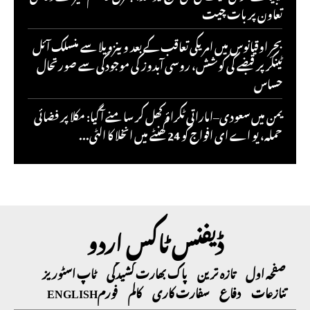
تعاون پر بات چیت
بحرِ اوقیانوس میں امریکی تعاقب کے بعد وینزویلا سے منسلک آئل
ٹینکر پر قبضے کی کوشش، روسی آبدوز کی موجودگی سے صورتحال
حساس
یمن میں سعودی–اماراتی ٹکراؤ کھل کر سامنے آ گیا: مکلا پر فضائی
حملہ، یو اے ای افواج کو 24 گھنٹے میں انخلا کا الٹی...
ڈیفنس ٹاکس اردو
صفحہ اول
تازہ ترین
پاک بھارت کشیدگی
ٹاپ اسٹوریز
تنازعات
دفاع
سفارت کاری
کالم
فورم
ENGLISH