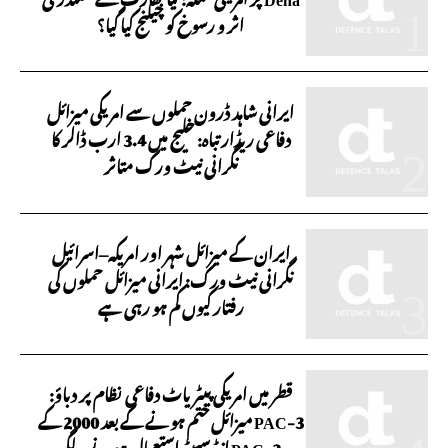
اثر و رسوخ کو چیلنج کیا گیا؟
ایرانی شاہد ڈرون حملوں سے امریکی میزائل
دفاعی ریڈار تباہ: خلیج میں 3.4 ارب ڈالر کا
نگرانی نیٹ ورک متاثر
ایران کے میزائل شہر اور امریکہ–اسرائیل
نگرانی نیٹ ورک: ایرانی میزائل حملوں کی
رفتار کیوں کم ہو رہی ہے
قطر میں امریکی پیٹریاٹ دفاعی نظام پر دباؤ:
PAC-3 میزائل ختم ہونے کے بعد 2000 کے
PAC-2 انٹرسیپٹر استعمال ہونے لگے