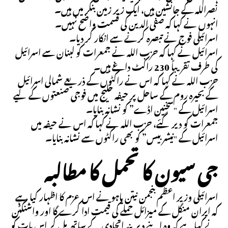
نصراللہ کے جانشین ہیں، ایک زیر زمین بنکر میں ہیں۔
انہوں نے کہا کہ صفی الدین کی قسمت واضح نہیں۔
اسرائیلی فوج نے تبصرہ کرنے سے انکار کر دیا۔
اسرائیل نے کہا کہ حزب اللہ نے جمعرات کو لبنان سے اسرائیل
کی طرف تقریباً 230 راکٹ داغے ہیں۔
حزب اللہ نے کہا کہ اس نے راکٹوں کے ذریعے شمالی اسرائیل
کے بحیرہ روم کے ساحل پر حیفہ خلیج میں فوجی صنعتوں کے لیے
اسرائیل کے "سخنین اڈے” کو نشانہ بنایا۔
جمعرات کو دیر گئے، حزب اللہ نے کہا کہ اس نے حیفہ میں
اسرائیل کے "نیشر بیس” کو بھی راکٹوں سے نشانہ بنایا۔
جی سیون کا تحمل کا مطالبہ
اسرائیلی وزیر اعظم بنجمن نیتن یاہو نے اس عزم کا اظہار کیا ہے
کہ ایران منگل کے میزائل حملے کی قیمت ادا کرے گا اور واشنگٹن
نے کہا ہے کہ وہ اپنے دیرینہ اتحادی کے ساتھ مل کر اس بات کو