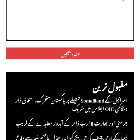
تبصرہ:
مقبول ترین
اسرائیل کے Somaliland فیصلے پر پاکستان متحرک، اسحاق ڈار
ہنگامی OIC اجلاس میں شریک
جرمنی اور بھارت 8 ارب ڈالر کے آبدوز معاہدے کے قریب
لیبیا کے آرمی چیف کی جی ایچ کیو آمد، جنرل عاصم منیر سے دفاعی