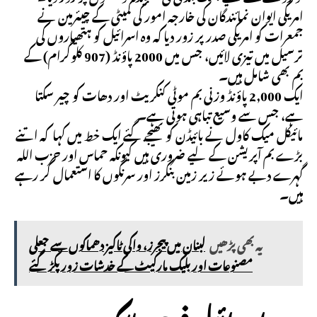
امریکی ایوان نمائندگان کی خارجہ امور کی کمیٹی کے چیئرمین نے
جمعرات کو امریکی صدر پر زور دیا کہ وہ اسرائیل کو ہتھیاروں کی
ترسیل میں تیزی لائیں، جس میں 2000 پاؤنڈ (907 کلوگرام) کے
بم بھی شامل ہیں۔
ایک 2,000 پاؤنڈ وزنی بم موٹی کنکریٹ اور دھات کو چیر سکتا
ہے، جس سے وسیع تباہی ہوتی ہے۔
مائیکل میک کاول نے بائیڈن کو بھیجے گئے ایک خط میں کہا کہ اتنے
بڑے بم آپریشن کے لیے ضروری ہیں کیونکہ حماس اور حزب اللہ
گہرے دبے ہوئے زیر زمین بنکرز اور سرنگوں کا استعمال کر رہے
ہیں۔
یہ بھی پڑھیں
لبنان میں پیجرز، واکی ٹاکیز دھماکوں سے جعلی
مصنوعات اور بلیک مارکیٹ کے خدشات زور پکڑ گئے