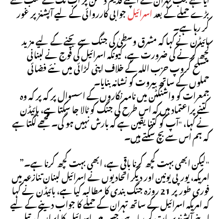
بڑے حملے کے بعد
اسرائیل
جوابی کارروائی کے لیے آپشنز پر غور
کر رہا ہے۔
بائیڈن نے کہا کہ مشرق وسطیٰ کی جنگ سے بچنے کے لیے مزید
کچھ کرنے کی ضرورت ہے، کیونکہ اسرائیل کی فوج نے لبنانی
مسلح گروپ حزب اللہ کے خلاف اپنی لڑائی میں نئے فضائی
حملوں کے ساتھ بیروت کو نشانہ بنایا۔
جمعرات کو واشنگٹن میں نامہ نگاروں کے اسسوال پر کہ پر کہ وہ
کتنے پراعتماد ہیں کہ اس طرح کی جنگ کو ٹالا جا سکتا ہے، بائیڈن
نے کہا، "آپ کو کتنا یقین ہے کہ بارش نہیں ہو گی۔ مجھے لگتا ہے
کہ ہم اس سے بچ سکتے ہیں۔
"لیکن ابھی بہت کچھ کرنا باقی ہے، ابھی بہت کچھ کرنا ہے۔”
امریکہ، یورپی یونین اور دیگر اتحادیوں نے اسرائیل لبنان تنازعہ میں
فوری طور پر 21 روزہ جنگ بندی کا مطالبہ کیا ہے، بائیڈن نے کہا
کہ امریکہ اسرائیل کے ساتھ تہران کے حملے کا جواب دینے کے لیے
اپنے آپشنز پر بات کر رہا ہے، جس میں اسرائیل کا ایران کی تیل