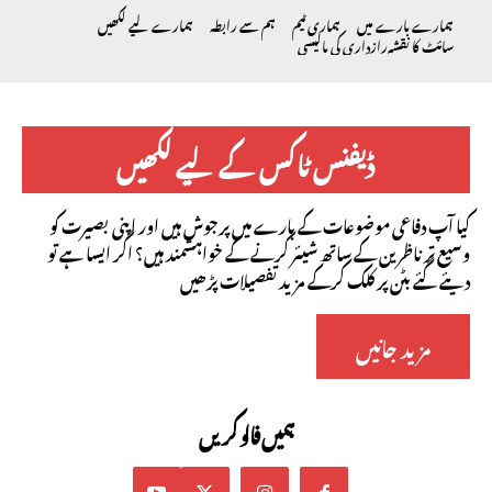
ہمارے بارے میں
ہماری ٹیم
ہم سے رابطہ
ہمارے لیے لکھیں
سائٹ کا نقشہ
رازداری کی پالیسی
ڈیفنس ٹاکس کے لیے لکھیں
کیا آپ دفاعی موضوعات کے بارے میں پرجوش ہیں اور اپنی بصیرت کو
وسیع تر ناظرین کے ساتھ شیئر کرنے کے خواہشمند ہیں؟ اگر ایسا ہے تو
دیئے گئے بٹن پر کلک کرکے مزید تفصیلات پڑھیں
مزید جانیں
ہمیں فالو کریں