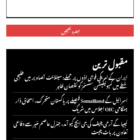
تبصرہ:
مقبول ترین
ایران کے امریکی فوجی اڈوں پر حملے: سیٹلائٹ تصاویر میں خلیجی
خطے میں کمیونیکیشن سسٹمز کو نقصان ظاہر
اسرائیل کے Somaliland فیصلے پر پاکستان متحرک، اسحاق ڈار
ہنگامی OIC اجلاس میں شریک
لیبیا کے آرمی چیف کی جی ایچ کیو آمد، جنرل عاصم منیر سے دفاعی
تعاون پر بات چیت