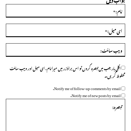
نام:
ای
میل
ویب
سائ
اگلی بار جب میں تبصرہ کروں تو اس براؤزر میں میرا نام، ای میل اور ویب سائٹ
محفوظ کریں۔
Notify me of follow-up comments by email.
Notify me of new posts by email.