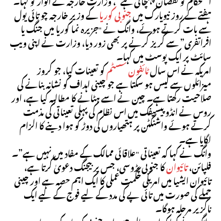
استحکام کو نقصان پہنچاتی ہے”، وزارت خارجہ نے اتوار کو کہا۔
ہفتے کے روز نیویارک میں
جنوبی کوریا
کے وزیر خارجہ چو تائی یول
سے بات کرتے ہوئے، وانگ نے "جزیرہ نما کوریا میں جنگ یا
افراتفری” سے گریز کرنے پر بھی زور دیا، وزارت نے اپنی ویب
سائٹ پر ایک پوسٹ میں کہا۔
امریکہ نے اس سال
ٹائفون سسٹم
کو تعینات کیا، جو کروز
میزائلوں سے لیس ہو سکتا ہے جو چینی اہداف کو نشانہ بنانے کی
صلاحیت رکھتا ہے۔ چین نے اسے ہٹانے کا مطالبہ کیا ہے، اور
روس نے انڈو پیسیفک میں اس نظام کی پہلی تعیناتی کی مذمت
کرتے ہوئے واشنگٹن پر ہتھیاروں کی دوڑ کو ہوا دینے کا الزام
لگایا ہے۔
وانگ نے کہا کہ تعیناتی "علاقائی ممالک کے مفاد میں نہیں ہے”۔
فلپائن،
تائیوان
کا جنوبی پڑوسی، جس پر بیجنگ دعویٰ کرتا ہے،
تائیوان ایشیا میں امریکی حکمت عملی کا ایک اہم حصہ ہے اور چینی
حملے کی صورت میں تائی پے کی مدد کے لیے فوج کے لیے ایک
ناگزیر مرحلہ ہوگا۔