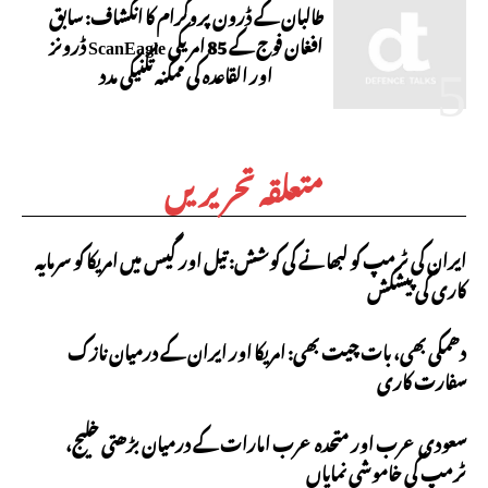
طالبان کے ڈرون پروگرام کا انکشاف: سابق
افغان فوج کے 85 امریکی ScanEagle ڈرونز
اور القاعدہ کی ممکنہ تکنیکی مدد
متعلقہ تحریریں
ایران کی ٹرمپ کو لبھانے کی کوشش: تیل اور گیس میں امریکا کو سرمایہ
کاری کی پیشکش
دھمکی بھی، بات چیت بھی: امریکا اور ایران کے درمیان نازک
سفارت کاری
سعودی عرب اور متحدہ عرب امارات کے درمیان بڑھتی خلیج،
ٹرمپ کی خاموشی نمایاں