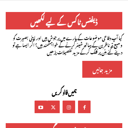
ڈیفنس ٹاکس کے لیے لکھیں
کیا آپ دفاعی موضوعات کے بارے میں پرجوش ہیں اور اپنی بصیرت کو
وسیع تر ناظرین کے ساتھ شیئر کرنے کے خواہشمند ہیں؟ اگر ایسا ہے تو
دیئے گئے بٹن پر کلک کرکے مزید تفصیلات پڑھیں
مزید جانیں
ہمیں فالو کریں