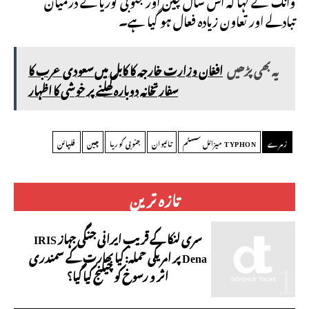
وانگ نے کہا کہ اس سال چین اور جنوبی کوریا کے درمیان
تبادلے اور تعاون زیادہ فعال ہو گیا ہے۔
یہ بھی پڑھیں
افغان وزارت خارجہ کا کابل میں سعودی عرب کا
سفارتخانہ دوبارہ کھلنے پر خوشی کا اظہار
زمرے
TYPHON میزائل سسٹم
تائیوان
جنوبی کوریا
چین
فلپائن
تازہ ترین
سری لنکا کے قریب ایرانی جنگی جہاز IRIS
Dena پر امریکی حملہ: کیا بھارت کے سمندری
اثر و رسوخ کو چیلنج کیا گیا؟