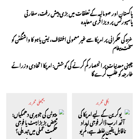
پاکستان اور صومالیہ کے تعلقات میں بڑی پیش رفت، سفارتی
پاسپورٹس پر ویزا فری معاہدہ
غزہ کی حکمرانی پر امریکا سے غیر معمولی اختلاف، نیتن یاہو کا واشنگٹن کو
سخت پیغام
چینی معدنیات پر انحصار کم کرنے کی کوشش: امریکا اتحادی وزرائے
خارجہ کو طلب کرے گا
اگلی تحریر
پچھلی تحریر