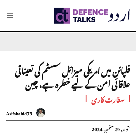
فلپائن میں امریکی میزائل سسٹم کی تعیناتی
علاقائی امن کے لیے خطرہ ہے، چین
سفارت کاری
Asifshahid73
اتوار, 29 ستمبر, 2024