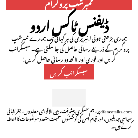
ممبرشپ پروگرام
ڈیفنس ٹاکس اردو
ہماری بڑھتی ہوئی لائبریری کی ہر کہانی تک ہمارے ممبرشپ
پروگرام کے ذریعے رسائی حاصل کی جا سکتی ہے۔ سبسکرائب
کریں اور فوری اور لامحدود رسائی حاصل کریں!
سبسکرائب کریں
dfencetalks.com پر، ہم عسکری پیشرفت، بین الاقوامی معاہدوں، جغرافیائی
سیاسی تبدیلیوں، اور قیام امن کی کوششوں سمیت متعدد موضوعات کا احاطہ
کرتے ہیں۔