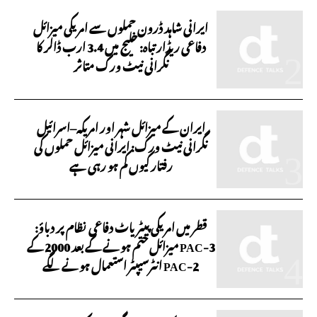
ایرانی شاہد ڈرون حملوں سے امریکی میزائل
دفاعی ریڈار تباہ: خلیج میں 3.4 ارب ڈالر کا
نگرانی نیٹ ورک متاثر
ایران کے میزائل شہر اور امریکہ–اسرائیل
نگرانی نیٹ ورک: ایرانی میزائل حملوں کی
رفتار کیوں کم ہو رہی ہے
قطر میں امریکی پیٹریاٹ دفاعی نظام پر دباؤ:
PAC-3 میزائل ختم ہونے کے بعد 2000 کے
PAC-2 انٹرسیپٹر استعمال ہونے لگے