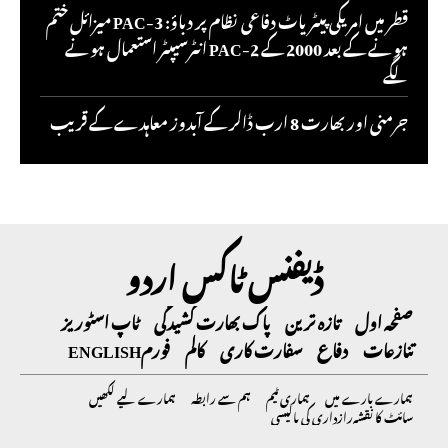
قطر میں امریکی پیٹریاٹ دفاعی نظام پر دباؤ: PAC-3 میزائل ختم
ہونے کے بعد 2000 کے PAC-2 انٹرسیپٹر استعمال ہونے
لگے
جرمنی اور بھارت 8 ارب ڈالر کے آبدوز معاہدے کے قریب
ڈیفنس ٹاکس اردو
صفحہ اول
تازہ ترین
پاک بھارت کشیدگی
ٹاپ اسٹوریز
تنازعات
دفاع
سفارت کاری
کالم
فورم
ENGLISH
ہمارے بارے میں
ہماری ٹیم
ہم سے رابطہ
ہمارے لیے لکھیں
سائٹ کا نقشہ
رازداری کی پالیسی